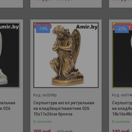
-19%
-23%
ск026бр
ск014
уальная
Скульптура ангел ритуальная
Скульпту
к 026
на кладбище/памятник 026
на кладб
15х11х26см бронза
18х16х48
В наличии
В наличии
300
руб.
340
руб.
370
руб.