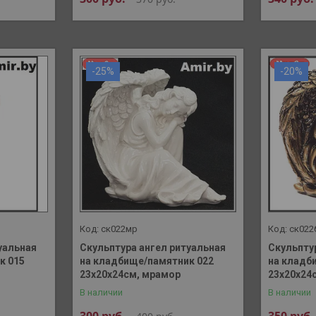
-25%
-20%
ск022мр
ск022
уальная
Скульптура ангел ритуальная
Скульпту
к 015
на кладбище/памятник 022
на кладб
23х20х24см, мрамор
23х20х24
В наличии
В наличии