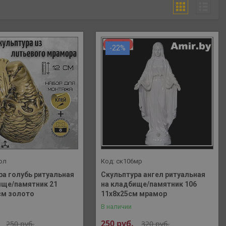
-22%
ол
ск106мр
ра голубь ритуальная
Скульптура ангел ритуальная
ище/памятник 21
на кладбище/памятник 106
см золото
11х8х25см мрамор
В наличии
250
руб.
250
руб.
320
руб.