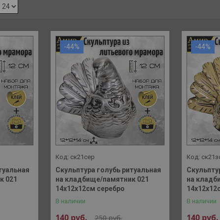
-44%
-44%
ск21сер
ск21з
туальная
Скульптура голубь ритуальная
Скульпту
к 021
на кладбище/памятник 021
на кладб
14х12х12см серебро
14х12х12
В наличии
В наличии
140
руб.
140
руб.
250
руб.