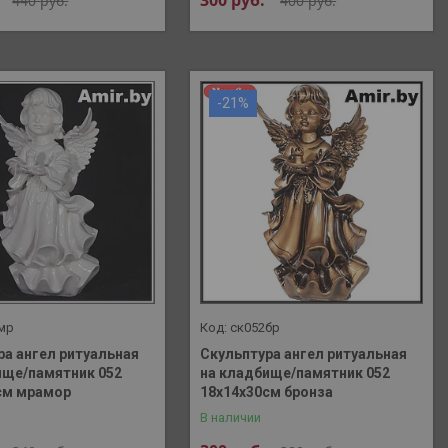
300
руб.
440
руб.
400
руб.
-21%
мр
ск052бр
ра ангел ритуальная
Скульптура ангел ритуальная
ище/памятник 052
на кладбище/памятник 052
см мрамор
18х14х30см бронза
В наличии