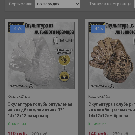
-45%
-44%
ск21мр
ск21бр
Скульптура голубь ритуальная
Скульптура голубь ри
на кладбище/памятник 021
на кладбище/памятни
14х12х12см мрамор
14х12х12см бронза
В наличии
В наличии
110
руб.
140
руб.
200
руб.
250
руб.