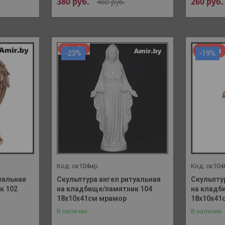
380
руб.
260
руб.
460
руб.
-23%
-19%
ск104мр
ск104
уальная
Скульптура ангел ритуальная
Скульпту
к 102
на кладбище/памятник 104
на кладб
18х10х41см мрамор
18х10х41
В наличии
В наличии