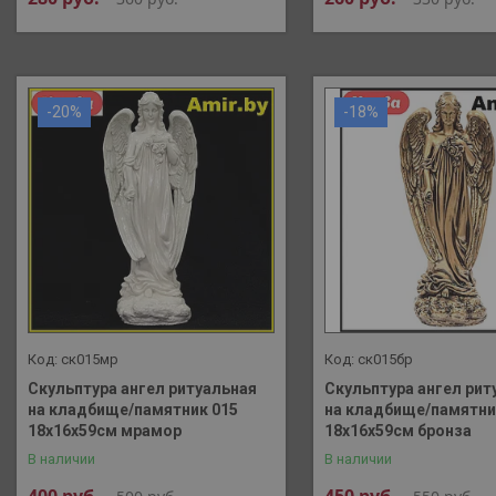
-20%
-18%
ск015мр
ск015бр
Скульптура ангел ритуальная
Скульптура ангел рит
на кладбище/памятник 015
на кладбище/памятни
18х16х59см мрамор
18х16х59см бронза
В наличии
В наличии