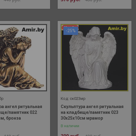
-25%
бр
ск023мр
ра ангел ритуальная
Скульптура ангел ритуальная
ище/памятник 022
на кладбище/памятник 023
см, бронза
30х25х10см мрамор
В наличии