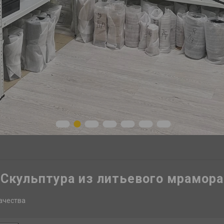
1
2
3
4
5
6
7
Скульптура из литьевого мрамора
ачества