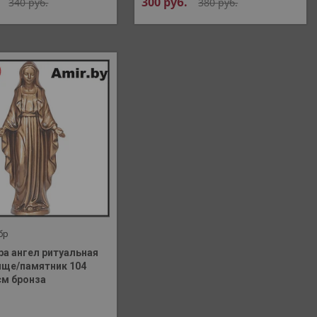
300
руб.
340
руб.
380
руб.
бр
ра ангел ритуальная
ище/памятник 104
см бронза