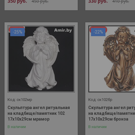
350
руб.
330
руб.
450
руб.
410
руб.
-25%
-22%
ск102мр
ск102бр
Скульптура ангел ритуальная
Скульптура ангел рит
на кладбище/памятник 102
на кладбище/памятни
17х10х29см мрамор
17х10х29см бронза
В наличии
В наличии