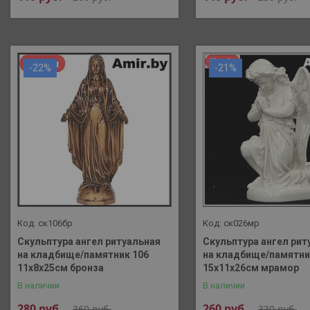
-22%
-21%
ск106бр
ск026мр
Скульптура ангел ритуальная
Скульптура ангел рит
на кладбище/памятник 106
на кладбище/памятни
11х8х25см бронза
15х11х26см мрамор
В наличии
В наличии
280
руб.
260
руб.
360
руб.
330
руб.