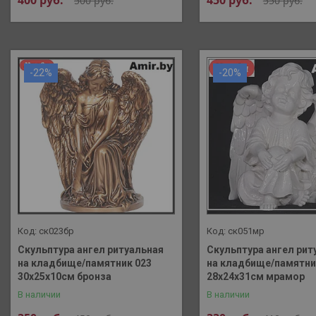
400
руб.
450
руб.
500
руб.
550
руб.
-22%
-20%
ск023бр
ск051мр
Скульптура ангел ритуальная
Скульптура ангел рит
на кладбище/памятник 023
на кладбище/памятни
30х25х10см бронза
28х24х31см мрамор
В наличии
В наличии