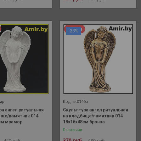
-23%
мр
ск014бр
ра ангел ритуальная
Скульптура ангел ритуальная
ище/памятник 014
на кладбище/памятник 014
см мрамор
18х16х48см бронза
В наличии
370
руб.
440
руб.
480
руб.