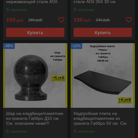
нержавеющей стали AISI
стали AISI 304 30 см
304 31 см
В наличии
В наличии
150
150
260 руб.
240 руб.
руб.
руб.
Купить
Купить
-46%
-12%
Шар на кладбище/памятник
Надгробная плита на
из гранита Габбро Д10 см.
кладбище/памятник из
См. описание ниже!!!
гранита Габбро 50 см. См.
описание ниже!!!
В наличии
В наличии