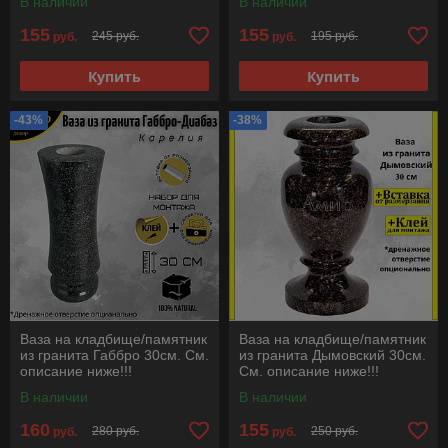
В наличии
В наличии
155
155
245 руб.
195 руб.
руб.
руб.
Купить
Купить
-43%
-38%
Ваза на кладбище/памятник
Ваза на кладбище/памятник
из гранита Габбро 30см. См.
из гранита Дымовский 30см.
описание ниже!!!
См. описание ниже!!!
В наличии
В наличии
160
155
280 руб.
250 руб.
руб.
руб.