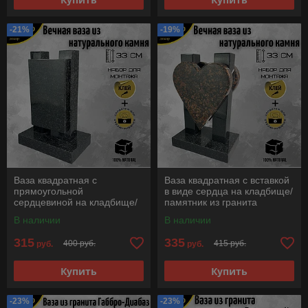
-21%
-19%
Ваза квадратная с
Ваза квадратная с вставкой
прямоугольной
в виде сердца на кладбище/
сердцевиной на кладбище/
памятник из гранита
памятник из гранита Габбро
Дымовский 33 см.
В наличии
В наличии
Карелия 33 см.
315
335
400 руб.
415 руб.
руб.
руб.
Купить
Купить
-23%
-23%