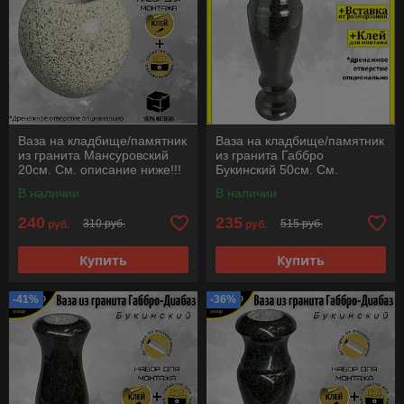
Ваза на кладбище/памятник
Ваза на кладбище/памятник
из гранита Мансуровский
из гранита Габбро
20см. См. описание ниже!!!
Букинский 50см. См.
описание ниже!!!
В наличии
В наличии
240
235
310 руб.
515 руб.
руб.
руб.
Купить
Купить
-41%
-36%