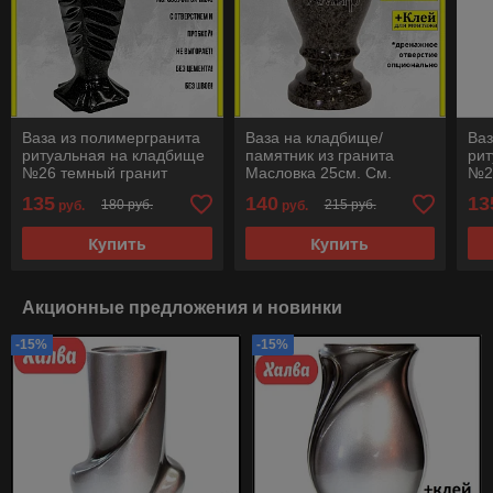
Ваза из полимергранита
Ваза на кладбище/
Ваз
ритуальная на кладбище
памятник из гранита
рит
№26 темный гранит
Масловка 25см. См.
№2
38см. См. описание
описание ниже!!!
36с
135
140
13
180 руб.
215 руб.
руб.
руб.
ниже!!!
ниж
Купить
Купить
Акционные предложения и новинки
-15%
-15%