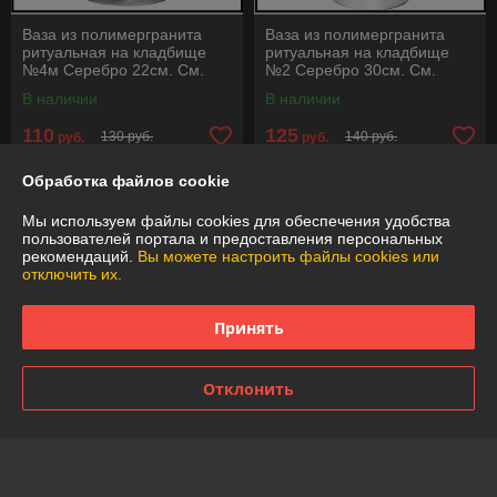
Ваза из полимергранита
Ваза из полимергранита
ритуальная на кладбище
ритуальная на кладбище
№4м Серебро 22см. См.
№2 Серебро 30см. См.
описание ниже!!!
описание ниже!!!
В наличии
В наличии
110
125
130 руб.
140 руб.
руб.
руб.
Купить
Купить
Обработка файлов cookie
Мы используем файлы cookies для обеспечения удобства
-11%
-11%
пользователей портала и предоставления персональных
рекомендаций.
Вы можете настроить файлы cookies или
отключить их.
Принять
Отклонить
Ваза из полимергранита
Ваза из полимергранита
ритуальная на кладбище
ритуальная на кладбище