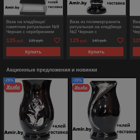
Ваза на кладбище/
Ваза из полимергранита
Ваз
памятник ритуальная №9
ритуальная на кладбище
па
Черная с серебрением
№2 Черная с
Че
28см. См. описание
серебрением 30см. См.
30с
125
125
12
135 руб.
140 руб.
руб.
руб.
ниже!!!
описание ниже!!!
ниж
Купить
Купить
Акционные предложения и новинки
-29%
-15%