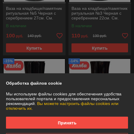
Ваза на кладбище/памятник
Ваза на кладбище/памятник
ритуальная №5 Черная с
ритуальная №3 Черная с
серебрением 27см. См.
серебрением 22см. См.
описание ниже!!!
описание ниже!!!
В наличии
В наличии
100
110
140 руб.
130 руб.
руб.
руб.
Купить
Купить
-15%
-14%
Обработка файлов cookie
Мы используем файлы cookies для обеспечения удобства
пользователей портала и предоставления персональных
рекомендаций.
Вы можете настроить файлы cookies или
отключить их.
Принять
Ваза на кладбище/памятник
Ваза на кладбище/памятник
ритуальная №4м. Черная с
ритуальная №7 Черная с