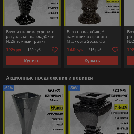
Ваза из полимергранита
Ваза на кладбище/
Ваз
ритуальная на кладбище
памятник из гранита
рит
№26 темный гранит
Масловка 25см. См.
№2
38см. См. описание
описание ниже!!!
36с
135
140
13
180 руб.
215 руб.
руб.
руб.
ниже!!!
ниж
Купить
Купить
Акционные предложения и новинки
-62%
-50%