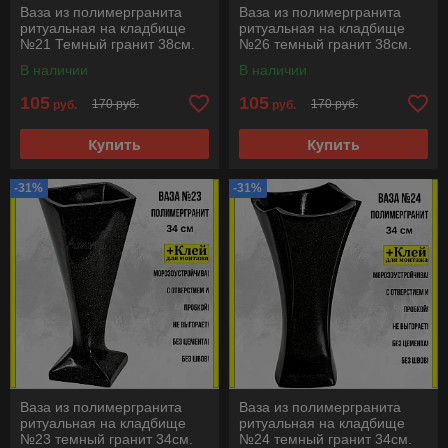
Ваза из полимергранита
Ваза из полимергранита
ритуальная на кладбище
ритуальная на кладбище
№21 Темный гранит 38см.
№26 темный гранит 38см.
См. описание ниже!!!
См. описание ниже!!!
В наличии
В наличии
105
105
170 руб.
170 руб.
руб.
руб.
Купить
Купить
-31%
-31%
Ваза из полимергранита
Ваза из полимергранита
ритуальная на кладбище
ритуальная на кладбище
№23 темный гранит 34см.
№24 темный гранит 34см.