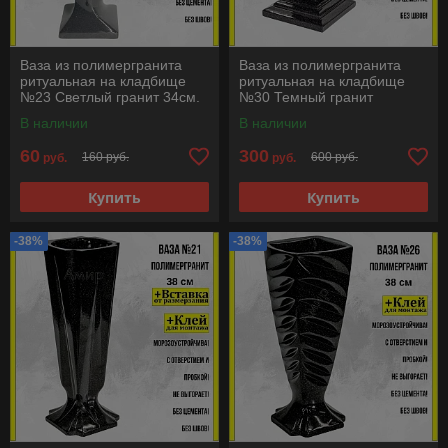
Ваза из полимергранита
Ваза из полимергранита
ритуальная на кладбище
ритуальная на кладбище
№23 Светлый гранит 34см.
№30 Темный гранит
См. описание ниже!!!
42см+клей. См. описание
В наличии
В наличии
ниже!!!
60
300
160 руб.
600 руб.
руб.
руб.
Купить
Купить
-38%
-38%