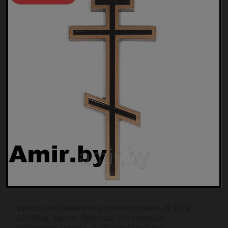
Крест на памятник православный 009
20х9см. Цвет: бронза. Материал:
полимергранит.
Дополнительно