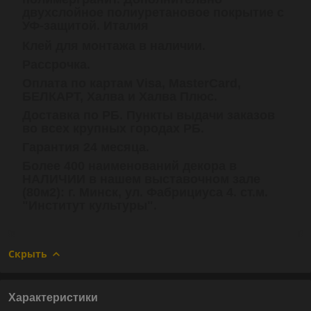
двухслойное полиуретановое покрытие с
УФ-защитой. Италия
Клей для монтажа в наличии.
Рассрочка.
Оплата по картам Visa, MasterCard,
БЕЛКАРТ, Халва и Халва Плюс.
Доставка по РБ. Пункты выдачи заказов
во всех крупных городах РБ.
Гарантия 24 месяца.
Более 400 наименований декора в
НАЛИЧИИ в нашем выставочном зале
(80м2): г. Минск, ул. Фабрициуса 4. ст.м.
"Институт культуры".
Скрыть
Характеристики