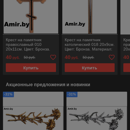
Крест на памятник
Крест на памятник
Кре
православный 010
католический 018 20х9см.
пр
20х11см. Цвет: Бронза.
Цвет: Бронза. Материал:
20х
Материал:
полимергранит
Ма
40
40
40
50 руб.
50 руб.
руб.
руб.
полимергранит
по
Купить
Купить
Акционные предложения и новинки
-31%
-31%