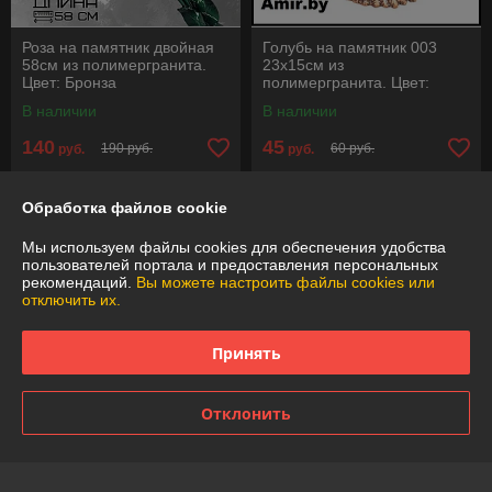
Роза на памятник двойная
Голубь на памятник 003
58см из полимергранита.
23х15см из
Цвет: Бронза
полимергранита. Цвет:
Бронза
В наличии
В наличии
140
45
190 руб.
60 руб.
руб.
руб.
Купить
Купить
Обработка файлов cookie
-25%
-25%
Мы используем файлы cookies для обеспечения удобства
пользователей портала и предоставления персональных
рекомендаций.
Вы можете настроить файлы cookies или
отключить их.
Принять
Отклонить
Голубь на памятник 003
Голубь на памятник 003