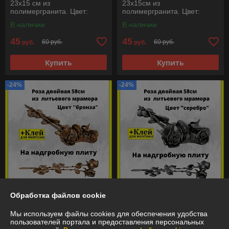
23х15 см из
23х15см из
полимергранита. Цвет:
полимергранита. Цвет:
Серебро
Золото
В наличии
В наличии
45
45
60 руб.
60 руб.
руб.
руб.
Купить
Купить
-24%
-24%
Обработка файлов cookie
Роза на памятник двойная
Роза на памятник двойная
58см из полимергранита.
58см из полимергранита.
Цвет: Бронза
Цвет: Серебро
Мы используем файлы cookies для обеспечения удобства
пользователей портала и предоставления персональных
В наличии
В наличии