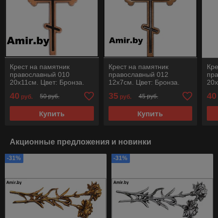
Крест на памятник
Крест на памятник
Кре
православный 010
православный 012
пр
20х11см. Цвет: Бронза.
12х7см. Цвет: Бронза.
20х
Материал:
Материал:
Ма
40
35
40
50 руб.
45 руб.
руб.
руб.
полимергранит
полимергранит
по
Купить
Купить
Акционные предложения и новинки
-31%
-31%