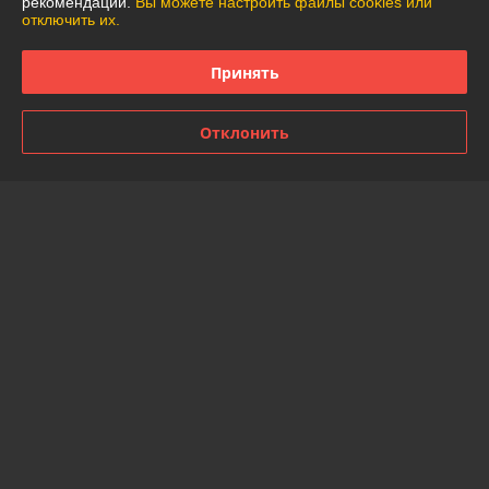
рекомендаций.
Вы можете настроить файлы cookies или
отключить их.
130
130
170 руб.
170 руб.
руб.
руб.
Принять
Купить
Купить
Отклонить
Показать ещё
О нас
100% положительных из 13 отзывов за год
Компания продает на
Deal.by
Работает с 06.06.2019
г. Минск
ФАКТИЧЕСКИЙ АДРЕС МАГАЗИНА: г. Минск,
ул.Фабрициуса 4, Минск, Беларусь
Контакты
Сегодня работает с 09:00 до 19:00