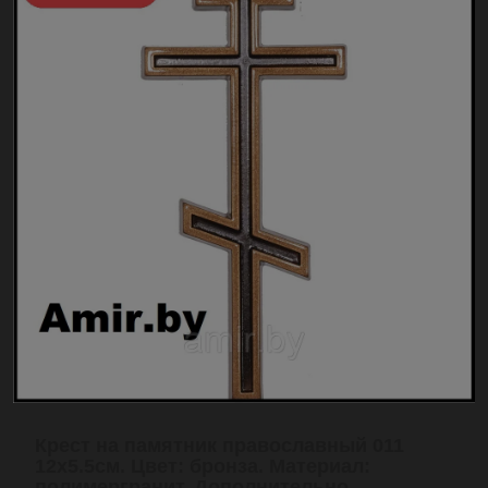
Крест на памятник православный 011
12х5.5см. Цвет: бронза. Материал:
полимергранит. Дополнительно