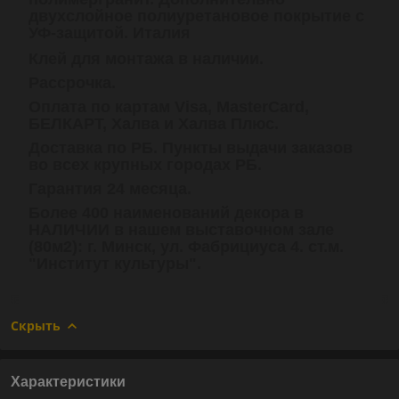
двухслойное полиуретановое покрытие с
УФ-защитой. Италия
Клей для монтажа в наличии.
Рассрочка.
Оплата по картам Visa, MasterCard,
БЕЛКАРТ, Халва и Халва Плюс.
Доставка по РБ. Пункты выдачи заказов
во всех крупных городах РБ.
Гарантия 24 месяца.
Более 400 наименований декора в
НАЛИЧИИ в нашем выставочном зале
(80м2): г. Минск, ул. Фабрициуса 4. ст.м.
"Институт культуры".
Скрыть
Характеристики