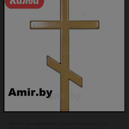
Крест на памятник православный 014
20х11.5см. Цвет: Золото. Материал: