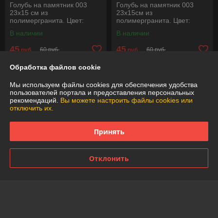
Голубь на памятник 003
Голубь на памятник 003
23х15 см из
23х15см из
полимергранита. Цвет:
полимергранита. Цвет:
Серебро
Золото
В наличии
В наличии
45
45
60 руб.
60 руб.
руб.
руб.
Обработка файлов cookie
Купить
Купить
Мы используем файлы cookies для обеспечения удобства
-24%
-24%
пользователей портала и предоставления персональных
рекомендаций.
Вы можете настроить файлы cookies или
отключить их.
Принять
Отклонить
Роза на памятник двойная
Роза на памятник двойная
58см из полимергранита.
58см из полимергранита.
Цвет: Бронза
Цвет: Серебро