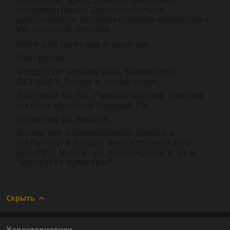
полимергранит.
Дополнительно
двухслойное полиуретановое покрытие с
УФ-защитой. Италия
Клей для монтажа в наличии.
Рассрочка.
Оплата по картам Visa, MasterCard,
БЕЛКАРТ, Халва и Халва Плюс.
Доставка по РБ. Пункты выдачи заказов
во всех крупных городах РБ.
Гарантия 24 месяца.
Более 400 наименований декора в
НАЛИЧИИ в нашем выставочном зале
(80м2): г. Минск, ул. Фабрициуса 4. ст.м.
"Институт культуры".
Скрыть