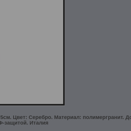
.5см. Цвет: Серебро. Материал: полимергранит.
Д
Ф-защитой. Италия