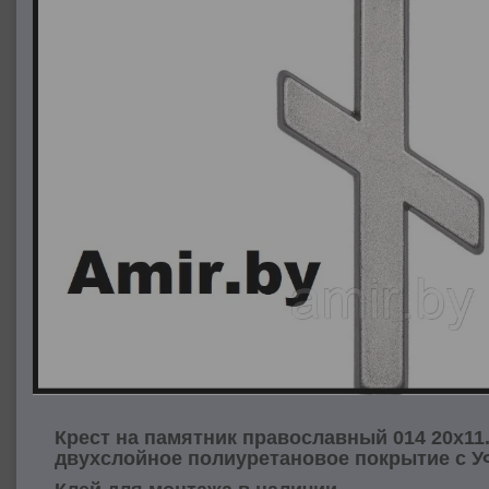
Крест на памятник православный 014 20х11
двухслойное полиуретановое покрытие с У