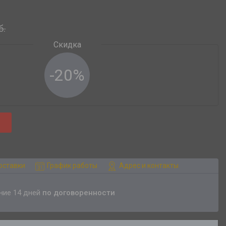
б.
-20%
оставки
График работы
Адрес и контакты
ение 14 дней
по договоренности