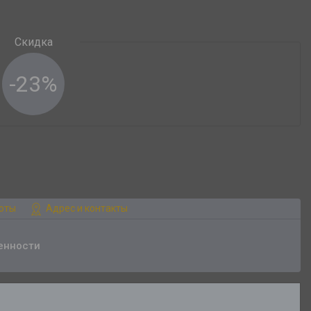
-23%
боты
Адрес и контакты
енности