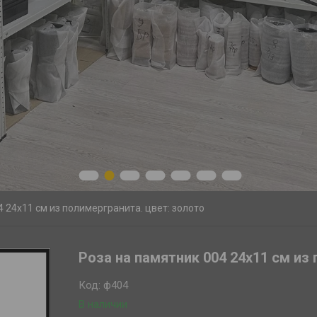
1
2
3
4
5
6
7
4 24х11 см из полимергранита. цвет: золото
Роза на памятник 004 24х11 см из
Код:
ф404
В наличии