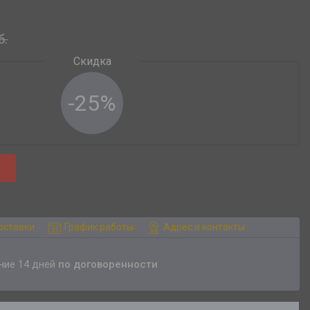
б.
-25%
оставки
График работы
Адрес и контакты
ение 14 дней
по договоренности