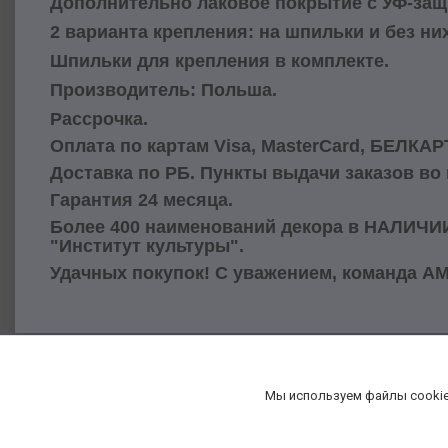
Дополнительно лаковое покрытие с УФ-защ
2 варианта крепления: на шпильки и без них
Шпильки для крепления в комплекте.
Производитель: Польша
.
Рассрочка.
Оплата по картам Visa, MasterCard, БЕЛКАР
Доставка по РБ. Пункты выдачи заказов во
Гарантия 24 месяца.
Более 400 наименований декора в НАЛИЧИИ в
"Институт культуры".
Удачных покупок! С уважением, команда А
Мы используем файлы cookie