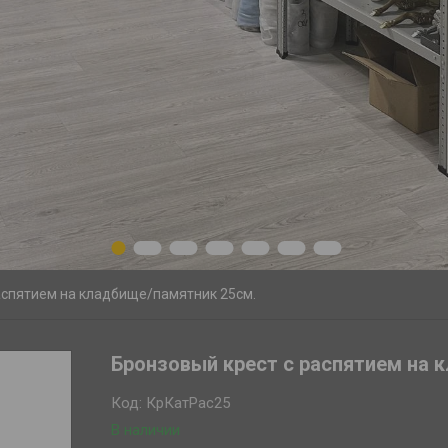
1
2
3
4
5
6
7
аспятием на кладбище/памятник 25см.
Бронзовый крест с распятием на 
Код:
КрКатРас25
В наличии