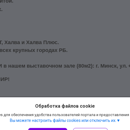
итой.
.
Т, Халва и Халва Плюс.
 всех крупных городах РБ.
 нашем выставочном зале (80м2): г. Минск, ул. Ф
МИР!
Обработка файлов cookie
s для обеспечения удобства пользователей портала и предоставления
Вы можете настроить файлы cookies или отключить их.