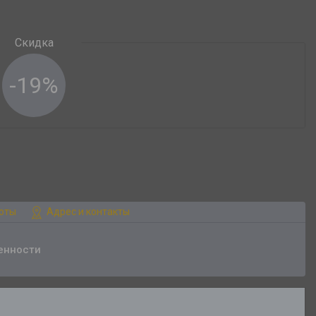
-19%
боты
Адрес и контакты
енности