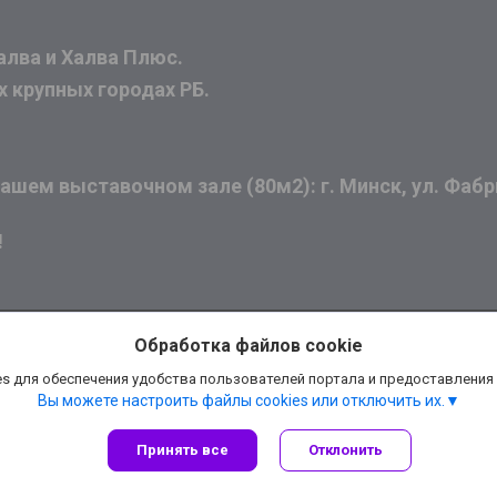
алва и Халва Плюс.
х крупных городах РБ.
шем выставочном зале (80м2): г. Минск, ул. Фабри
!
Обработка файлов cookie
s для обеспечения удобства пользователей портала и предоставления
Вы можете настроить файлы cookies или отключить их.
Принять все
Отклонить
Сайт создан на платформе Deal.by
Политика обработки файлов cookies