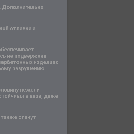
е. Дополнительно
ной отливки и
обеспечивает
сь не подвержена
имербетонных изделиях
трому разрушению
рловину нежели
стойчивы в вазе, даже
 также станут