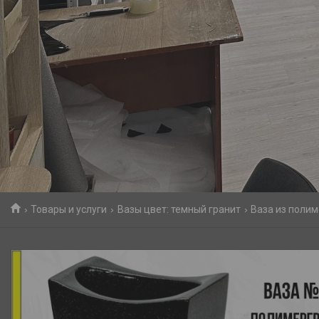
Товары и услуги
Вазы цвет: темный гранит
Ваза из полим