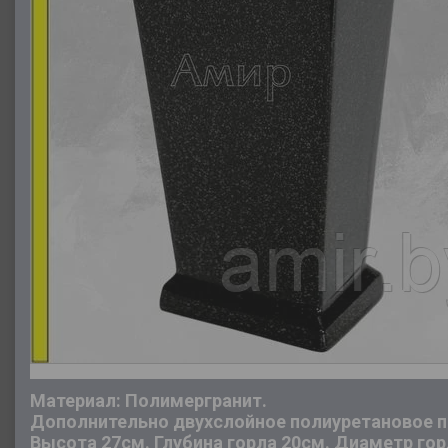
Материал: Полимергранит.
Дополнительно двухслойное полиуретановое п
Высота 27см.
Глубина горла 20см. Диаметр гор