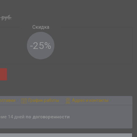
0
руб.
-25%
оставки
График работы
Адрес и контакты
ение 14 дней
по договоренности