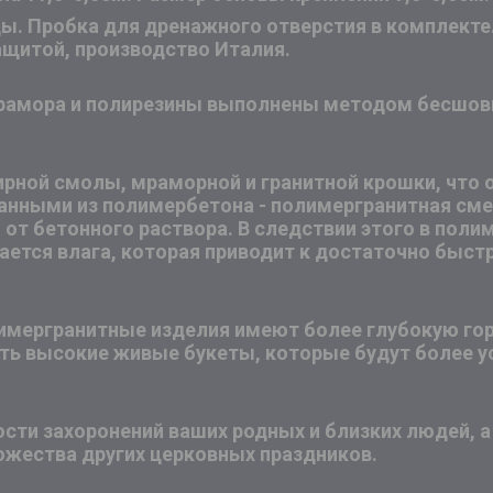
ды. Пробка для дренажного отверстия в комплект
ащитой, производство Италия.
мрамора и полирезины выполнены методом бесшов
.
рной смолы, мраморной и гранитной крошки, что 
анными из полимербетона - полимергранитная сме
и от бетонного раствора. В следствии этого в пол
ается влага, которая приводит к достаточно быс
лимергранитные изделия имеют более глубокую го
ить высокие живые букеты, которые будут более у
сти захоронений ваших родных и близких людей, а
жества других церковных праздников.