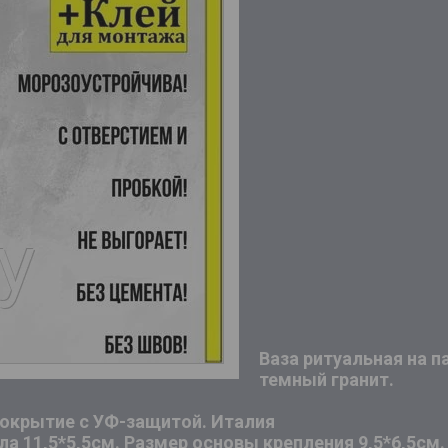
Ваза ритуальная на 
темный гранит.
окрытие с УФ-защитой. Италия
ла 11,5*5,5см. Размер основы крепления 9,5*6,5см.