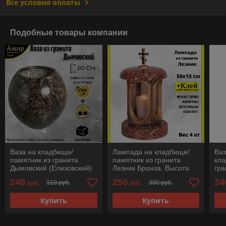
Все условия оплаты
Подобные товары компании
Ваза на кладбище/
Лампада на кладбище/
Ваз
памятник из гранита
памятник из гранита
кла
Дымовский (Елизовский)
Лезник Бронза. Высота
гра
20см. См. описание
30см. См. описание
Ам
240
250
24
310 руб.
300 руб.
руб.
руб.
ниже!!!
ниже!!!
опи
Купить
Купить