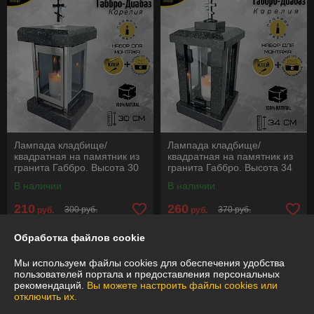
Лампада кладбище/
Лампада кладбище/
квадратная на памятник из
квадратная на памятник из
гранита Габбро. Высота 30
гранита Габбро. Высота 34
см.. См. описание ниже!!!
см.. См. описание ниже!!!
В наличии
В наличии
210
260
300 руб.
370 руб.
руб.
руб.
Купить
Купить
Обработка файлов cookie
Мы используем файлы cookies для обеспечения удобства
-29%
-28%
пользователей портала и предоставления персональных
рекомендаций.
Вы можете настроить файлы cookies или
отключить их.