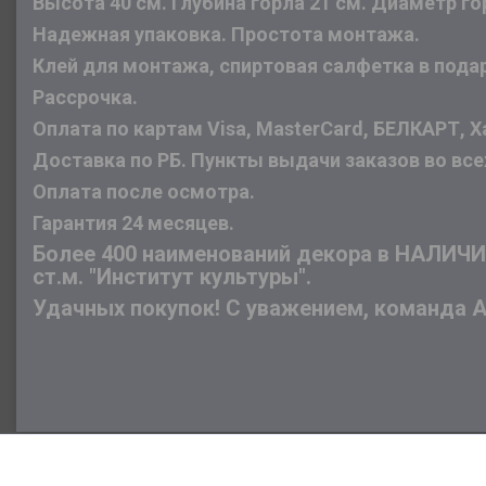
Высота 40 см. Глубина горла 21 см. Диаметр го
Надежная упаковка. Простота монтажа.
Клей для монтажа, спиртовая салфетка в пода
Рассрочка.
Оплата по картам Visa, MasterCard, БЕЛКАРТ, Х
Доставка по РБ. Пункты выдачи заказов во все
Оплата после осмотра.
Гарантия 24 месяцев.
Более 400 наименований декора в НАЛИЧИИ 
ст.м. "Институт культуры".
Удачных покупок! С уважением, команда 