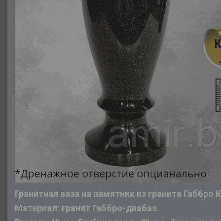
Гранитная ваза на памятник из гранита Габбро 
Материал: гранит Габбро-диабаз.