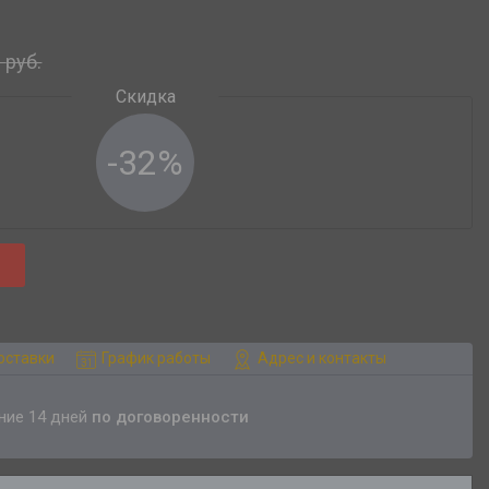
0
руб.
-32%
оставки
График работы
Адрес и контакты
ение 14 дней
по договоренности