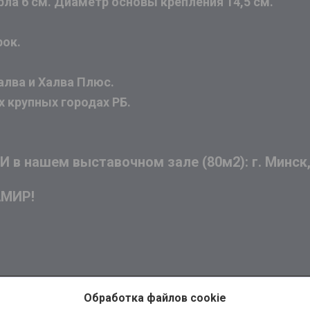
рла 6 см. Диаметр основы крепления 14,5 см.
рок.
алва и Халва Плюс.
х крупных городах РБ.
в нашем выставочном зале (80м2): г. Минск, 
АМИР!
Обработка файлов cookie