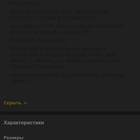
Рассрочка.
Оплата по картам Visa, MasterCard,
БЕЛКАРТ, Халва и Халва Плюс.
Доставка по РБ. Пункты выдачи заказов
во всех крупных городах РБ.
Гарантия 24 месяца.
Более 400 наименований декора в
НАЛИЧИИ в нашем выставочном зале
(80м2): г. Минск, ул. Фабрициуса 4. ст.м.
"Институт культуры".
Удачных покупок! С уважением, команда
АМИР!
Скрыть
Характеристики
Размеры