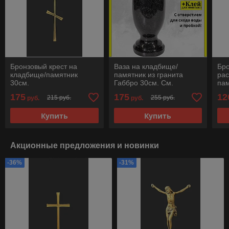
Бронзовый крест на
Ваза на кладбище/
Бро
кладбище/памятник
памятник из гранита
рас
30см.
Габбро 30см. См.
пам
описание ниже!!!
175
175
12
215 руб.
255 руб.
руб.
руб.
Купить
Купить
Акционные предложения и новинки
-36%
-31%