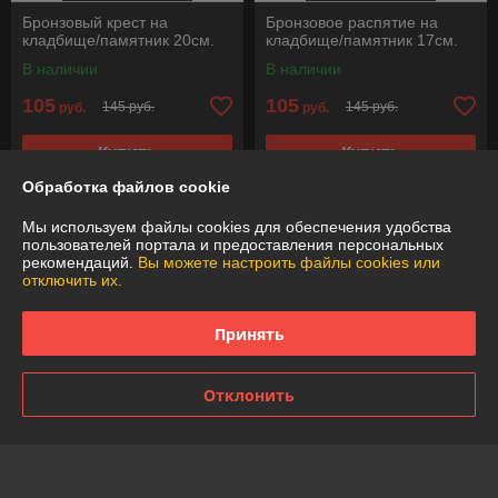
Бронзовый крест на
Бронзовое распятие на
кладбище/памятник 20см.
кладбище/памятник 17см.
В наличии
В наличии
105
105
145 руб.
145 руб.
руб.
руб.
Купить
Купить
Обработка файлов cookie
-25%
-25%
Мы используем файлы cookies для обеспечения удобства
пользователей портала и предоставления персональных
рекомендаций.
Вы можете настроить файлы cookies или
отключить их.
Принять
Отклонить
Бронзовый крест с
распятием на кладбище/
Бронзовый крест на
памятник 15см.
кладбище/памятник 20см.