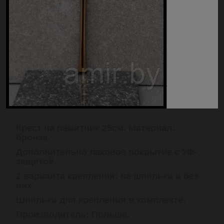
Крест на памятник 25см. Материал:
бронза.
Дополнительно лаковое покрытие с УФ-
защитой.
2 варианта крепления: на шпильки и без
них.
Шпильки для крепления в комплекте.
Производитель: Польша
.