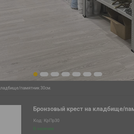
1
2
3
4
5
6
7
кладбище/памятник 30см.
Бронзовый крест на кладбище/пам
Код:
КрПр30
В наличии