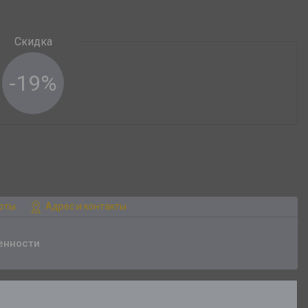
-19%
боты
Адрес и контакты
енности