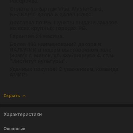
Рассрочка.
Оплата по картам Visa, MasterCard,
БЕЛКАРТ, Халва и Халва Плюс.
Доставка по РБ. Пункты выдачи заказов
во всех крупных городах РБ.
Гарантия 24 месяца.
Более 400 наименований декора в
НАЛИЧИИ в нашем выставочном зале
(80м2): г. Минск, ул. Фабрициуса 4. ст.м.
"Институт культуры".
Удачных покупок! С уважением, команда
АМИР!
Скрыть
Характеристики
Основные