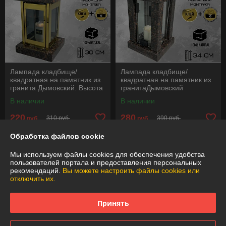
Лампада кладбище/
Лампада кладбище/
квадратная на памятник из
квадратная на памятник из
гранита Дымовский. Высота
гранитаДымовский
30 см.. См. описание ниже!!!
(Елизовский). Высота 34
В наличии
В наличии
см.. См. описание ниже!!!
220
280
310 руб.
390 руб.
руб.
руб.
Обработка файлов cookie
Купить
Купить
Мы используем файлы cookies для обеспечения удобства
-28%
-28%
пользователей портала и предоставления персональных
рекомендаций.
Вы можете настроить файлы cookies или
отключить их.
Принять