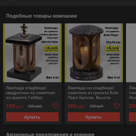
Подобные товары компании
Лампада кладбище/
Лампада на кладбище/
Ла
квадратная на памятник
памятник из гранита Блю
пам
из гранита Габбро
Перл Бронза. Высота
Лез
Бронза. Высота 28см..
25см. См. описание
30с
190
260
25
250 руб.
290 руб.
руб.
руб.
См. описание ниже!!!
ниже!!!
ниж
Купить
Купить
Акционные предложения и новинки