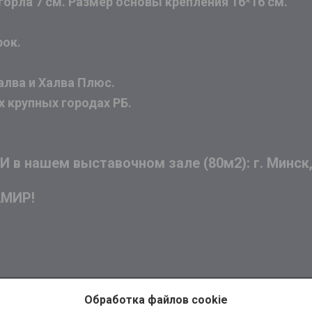
горла 7 см. Размер основы крепления 16*16 см.
рок.
алва и Халва Плюс.
х крупных городах РБ.
в нашем выставочном зале (80м2): г. Минск, 
АМИР!
Обработка файлов cookie