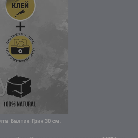
ита Балтик-Грин 30 см.