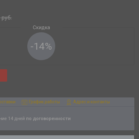
0
руб.
-14%
оставки
График работы
Адрес и контакты
ение 14 дней
по договоренности