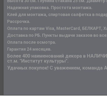
Высота 30 см. Глубина стакана 25 см. Диаметр 
Надежная упаковка. Простота монтажа.
Клей для монтажа, спиртовая салфетка в пода
Рассрочка.
Оплата по картам Visa, MasterCard, БЕЛКАРТ, Х
Доставка по РБ. Пункты выдачи заказов во все
Оплата после осмотра.
Гарантия 24 месяцев.
Более 400 наименований декора в НАЛИЧИИ 
ст.м. "Институт культуры".
Удачных покупок! С уважением, команда 