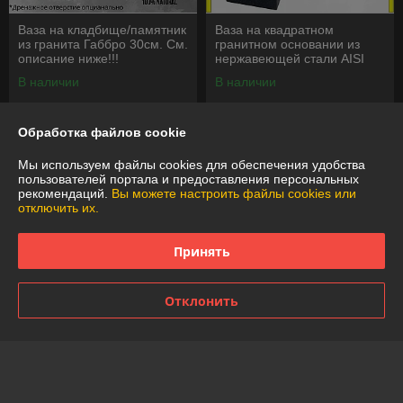
Ваза на кладбище/памятник
Ваза на квадратном
из гранита Габбро 30см. См.
гранитном основании из
описание ниже!!!
нержавеющей стали AISI
304 31 см
В наличии
В наличии
160
150
280 руб.
260 руб.
руб.
руб.
Обработка файлов cookie
Купить
Купить
Мы используем файлы cookies для обеспечения удобства
пользователей портала и предоставления персональных
-41%
-41%
рекомендаций.
Вы можете настроить файлы cookies или
отключить их.
Принять
Отклонить
Уголок на кладбище/
Ваза на кладбище/памятник
памятник из гранита Габбро
из гранита Габбро