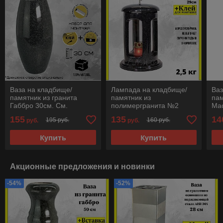
Ваза на кладбище/
Лампада на кладбище/
Ваз
памятник из гранита
памятник из
пам
Габбро 30см. См.
полимергранита №2
Мас
описание ниже!!!
Темный гранит. Высота
опи
155
135
14
195 руб.
160 руб.
руб.
руб.
25см. См. описание
ниже!!!
Купить
Купить
Акционные предложения и новинки
-54%
-52%