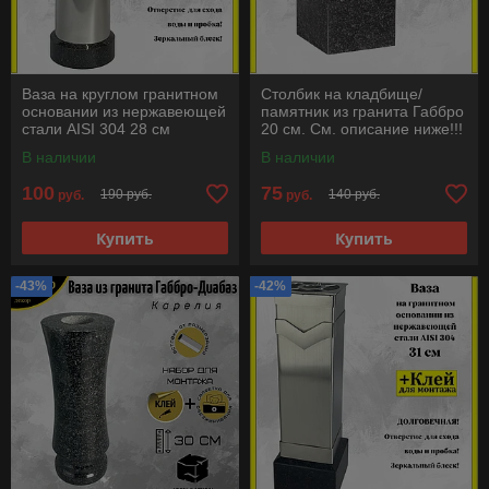
Ваза на круглом гранитном
Столбик на кладбище/
основании из нержавеющей
памятник из гранита Габбро
стали AISI 304 28 см
20 см. См. описание ниже!!!
В наличии
В наличии
100
75
190 руб.
140 руб.
руб.
руб.
Купить
Купить
-43%
-42%