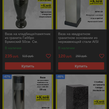
Ваза на кладбище/памятник
Ваза на квадратном
из гранита Габбро
гранитном основании из
Букинский 50см. См.
нержавеющей стали AISI
описание ниже!!!
304 28 см
В наличии
В наличии
235
120
515 руб.
250 руб.
руб.
руб.
Купить
Купить
-47%
-46%